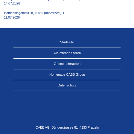
14.07.2026
Betriebsingenieur*in, 100% (unbefristet) 1
11.07.2026
Startseite
Alle offenen Stellen
Offene Lehrstellen
Homepage CABB Group
Datenschutz
CABB AG, Düngerstrasse 81, 4133 Pratteln